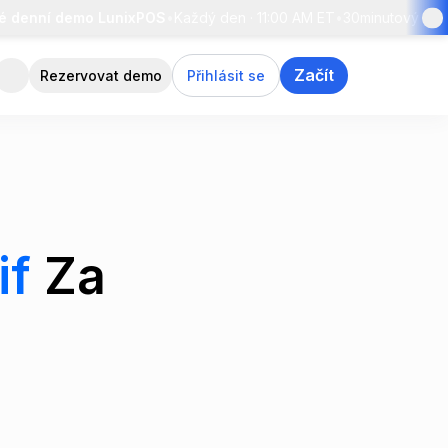
enní demo LunixPOS
•
Každý den · 11:00 AM ET
•
30minutový průvodc
Začít
Rezervovat demo
Přihlásit se
if
Za