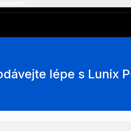
ní ukázku?
odávejte lépe s Lunix 