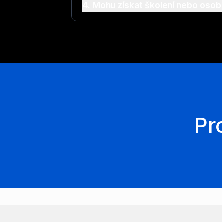
4. Mohu získat školení nebo osob
Pr