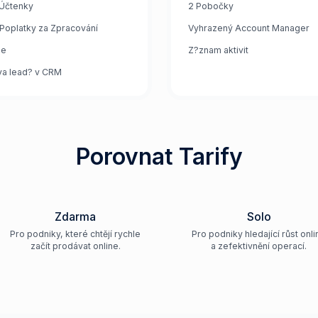
Účtenky
2 Pobočky
 Poplatky za Zpracování
Vyhrazený Account Manager
je
Z?znam aktivit
va lead? v CRM
Porovnat Tarify
Zdarma
Solo
Pro podniky, které chtějí rychle
Pro podniky hledající růst onli
začít prodávat online.
a zefektivnění operací.