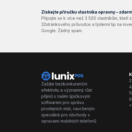
Získejte příručku vlastníka opravny – zdar
Připojte se k více než 3 500 vlastníkům, kteří 
32stránkového průvodce a týdenní tip na inve
Google. Žádný spam.
K
2
Zažijte bezkonkurenční
4
efektivitu a významný růst
1
příjmů s naším špičkovým
9
softwarem pro správu
+
prodejních míst, navrženým
speciálně pro obchody s
opravami mobilních telefonů.