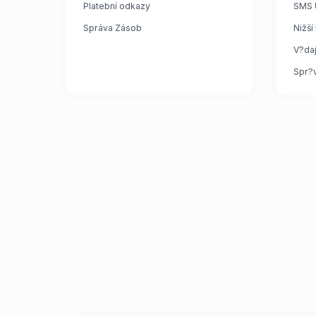
Platební odkazy
SMS 
Správa Zásob
Nižší
V?da
Spr?