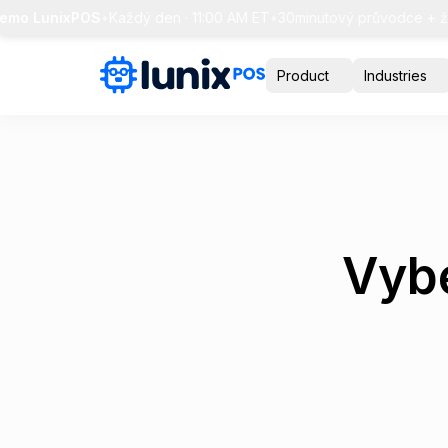
o LunixPOS
•
Každý den · 11:00 AM ET
•
30minutový průvodce + živé 
Product
Industries
Vybe