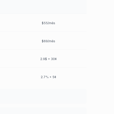
$55/měs
$69/měs
2.9$ + 30¢
2.7% + 5¢