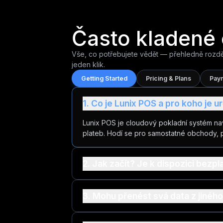
Uživatelské Role & Oprávnění
Platební Odkazy - Lunix Payments
Často kladené
Vše, co potřebujete vědět — přehledně rozd
Více Poboček
Terminál Osobně
jeden klik.
Getting Started
Pricing & Plans
Pay
Dostupné Pobočky
Komentáře v Časové Ose
1. Co je Lunix POS a pro koho je u
Lunix POS je cloudový pokladní systém na
Limit Uživatelů
plateb. Hodí se pro samostatné obchody, 
Limit Rolí
2. Jak začít? Je k dispozici bezpl
3. Mohu přenést svá data z jiné