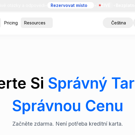
otázky a odpovědi
•
Rezervovat místo
•
ŽIVĚ
•
Bezplatné d
Pricing
Resources
Čeština
rte Si
Správný Tar
Správnou Cenu
Začněte zdarma. Není potřeba kreditní karta.