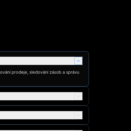
2 (DODATEČNĚ za $30/měs)
ování prodeje, sledování zásob a správu
Neomezeno
Neomezeno