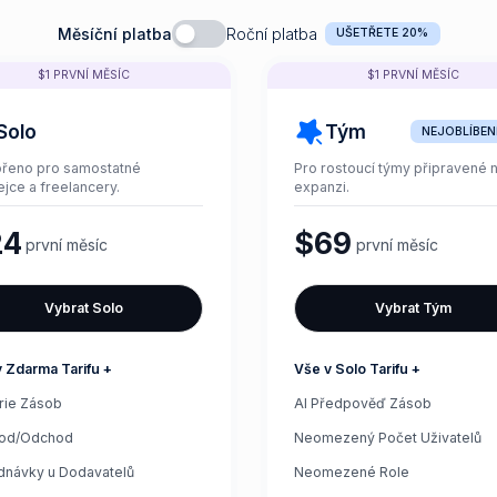
Měsíční platba
Roční platba
UŠETŘETE 20%
$1 PRVNÍ MĚSÍC
$1 PRVNÍ MĚSÍC
Solo
Tým
NEJOBLÍBEN
ořeno pro samostatné
Pro rostoucí týmy připravené 
jce a freelancery.
expanzi.
24
$69
první měsíc
první měsíc
Vybrat Solo
Vybrat Tým
 Zdarma Tarifu +
Vše v Solo Tarifu +
rie Zásob
AI Předpověď Zásob
hod/Odchod
Neomezený Počet Uživatelů
dnávky u Dodavatelů
Neomezené Role