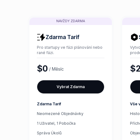
NAVŽDY ZDARMA
Zdarma Tarif
Pro startupy ve fázi plánování nebo
Vytv
rané fázi.
prode
$0
$
/ Měsíc
Vybrat Zdarma
Zdarma Tarif
Vše v
Neomezené Objednávky
Histo
1 Uživatel, 1 Pobočka
Příc
Správa Úkolů
Obje