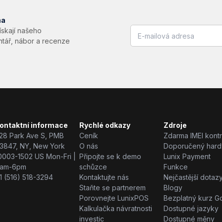
ma
získají našeho
ntář, nábor a recenze
ontaktní informace
Rychlé odkazy
Zdroje
28 Park Ave S, PMB
Ceník
Zdarma IMEI kontr
3847, NY, New York
O nás
Doporučený har
0003-1502 US Mon-Fri |
Připojte se k demo
Lunix Payment
am-6pm
schůzce
Funkce
1 (516) 518-3294
Kontaktujte nás
Nejčastější dotaz
Staňte se partnerem
Blogy
Porovnejte LunixPOS
Bezplatný kurz G
Kalkulačka návratnosti
Dostupné jazyky
investic
Dostupné měny