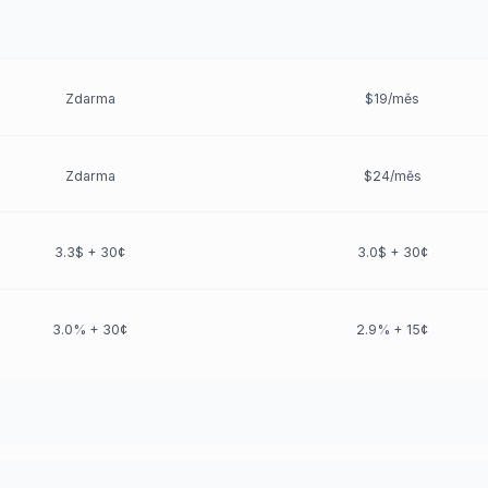
Zdarma
$19/měs
Zdarma
$24/měs
3.3$ + 30¢
3.0$ + 30¢
3.0% + 30¢
2.9% + 15¢