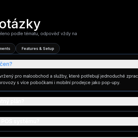
 otázky
ěleno podle tématu, odpověď vždy na
ments
Features & Setup
1
1
rčen?
vržený pro maloobchod a služby, které potřebují jednoduché zprac
1
1
provozy s více pobočkami i mobilní prodejce jako pop-upy.
atný plán?
1
1
ho POS systému?