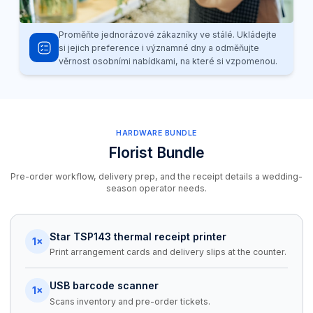
Proměňte jednorázové zákazníky ve stálé. Ukládejte
si jejich preference i významné dny a odměňujte
věrnost osobními nabídkami, na které si vzpomenou.
HARDWARE BUNDLE
Florist Bundle
Pre-order workflow, delivery prep, and the receipt details a wedding-
season operator needs.
Star TSP143 thermal receipt printer
1×
Print arrangement cards and delivery slips at the counter.
USB barcode scanner
1×
Scans inventory and pre-order tickets.