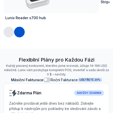
Stripe
Lunix Reader s700 hub
Flexibilní Plány pro Každou Fázi
Každý placený konkurent, kterého jsme srovnali, účtuje 14–199 USD
měsíčně. Lunix vám poskytuje kompletní POS, inventář a sadu úkolů za
0 $ – navždy.
Měsíční Fakturace
Roční Fakturace
UŠETŘETE 20%
Zdarma Plán
NAVŽDY ZDARMA
Začněte prodávat ještě dnes bez nákladů. Získejte
přístup k nástrojům pro pokladny ke sledování zásob a