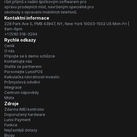
růst příjmů s naším špičkovým softwarem pro
správu prodejních míst, navrženým speciálně pro
obchody s opravami mobilních telefonů.
Kontaktní informace
228 Park Ave S, PMB 43847, NY, New York 10003-1502 US Mon-Fri |
9am-6pm
+1 (516) 518-3294
Rychlé odkazy
Ceník
O nás
Připojte se k demo schůzce
Kontaktujte nás
Staňte se partnerem
Porovnejte LunixPOS
Kalkulačka návratnosti investic
Průmyslová odvětví
Integrace
Centrum nápovědy
Místa
Zdroje
Zdarma IMEI kontrolor
Doporučený hardware
Lunix Payment
Funkce
Nejčastější dotazy
Blogy