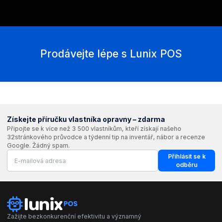
Prodávejte lépe s Lunix POS
Získejte příručku vlastníka opravny – zdarma
Připojte se k více než 3 500 vlastníkům, kteří získají našeho
32stránkového průvodce a týdenní tip na inventář, nábor a recenze
Google. Žádný spam.
Přihlásit se k
odběru
Zažijte bezkonkurenční efektivitu a významný