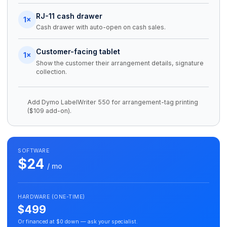
RJ-11 cash drawer
1×
Cash drawer with auto-open on cash sales.
Customer-facing tablet
1×
Show the customer their arrangement details, signature
collection.
Add Dymo LabelWriter 550 for arrangement-tag printing
($109 add-on).
SOFTWARE
$24
/ mo
HARDWARE (ONE-TIME)
$499
Or financed at $0 down — ask your specialist.