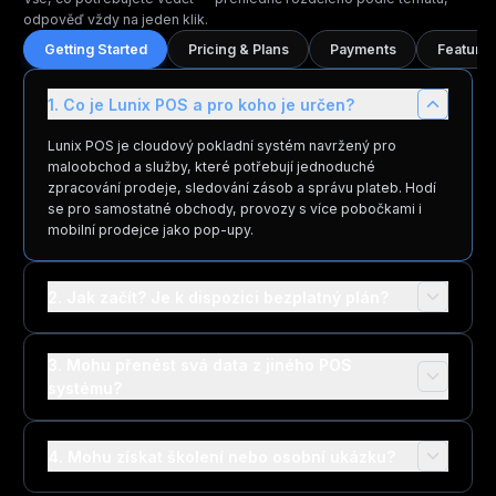
odpověď vždy na jeden klik.
Getting Started
Pricing & Plans
Payments
Features
1. Co je Lunix POS a pro koho je určen?
Lunix POS je cloudový pokladní systém navržený pro
maloobchod a služby, které potřebují jednoduché
zpracování prodeje, sledování zásob a správu plateb. Hodí
se pro samostatné obchody, provozy s více pobočkami i
mobilní prodejce jako pop-upy.
2. Jak začít? Je k dispozici bezplatný plán?
3. Mohu přenést svá data z jiného POS
systému?
4. Mohu získat školení nebo osobní ukázku?