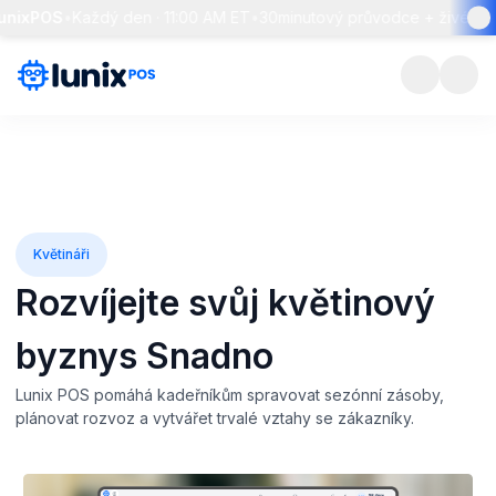
POS
•
Každý den · 11:00 AM ET
•
30minutový průvodce + živé otázky 
Květináři
Rozvíjejte svůj květinový
byznys
Snadno
Lunix POS pomáhá kadeřníkům spravovat sezónní zásoby,
plánovat rozvoz a vytvářet trvalé vztahy se zákazníky.