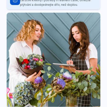
čerstvé květiny i potřeby v reálném čase, omezte
plýtvání a doobjednejte dřív, než dojdou.