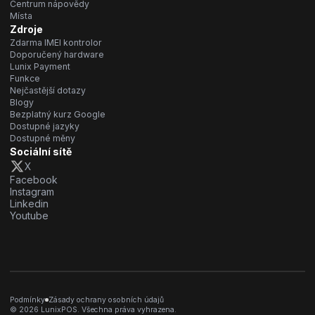
Centrum nápovědy
Místa
Zdroje
Zdarma IMEI kontrolor
Doporučený hardware
Lunix Payment
Funkce
Nejčastější dotazy
Blogy
Bezplatný kurz Google
Dostupné jazyky
Dostupné měny
Sociální sítě
X
Facebook
Instagram
Linkedin
Youtube
Podmínky
Zásady ochrany osobních údajů
© 2026 LunixPOS. Všechna práva vyhrazena.