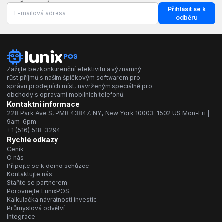
Přihlásit se k
odběru
Zažijte bezkonkurenční efektivitu a významný
růst příjmů s naším špičkovým softwarem pro
správu prodejních míst, navrženým speciálně pro
obchody s opravami mobilních telefonů.
Kontaktní informace
228 Park Ave S, PMB 43847, NY, New York 10003-1502 US Mon-Fri |
9am-6pm
+1 (516) 518-3294
Rychlé odkazy
Ceník
O nás
Připojte se k demo schůzce
Kontaktujte nás
Staňte se partnerem
Porovnejte LunixPOS
Kalkulačka návratnosti investic
Průmyslová odvětví
Integrace