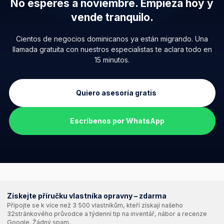
No esperes a noviembre.
Empieza hoy y
vende tranquilo.
Cientos de negocios dominicanos ya están migrando. Una
llamada gratuita con nuestros especialistas te aclara todo en
15 minutos.
Quiero asesoría gratis
Escríbenos por WhatsApp
Získejte příručku vlastníka opravny – zdarma
Připojte se k více než 3 500 vlastníkům, kteří získají našeho
32stránkového průvodce a týdenní tip na inventář, nábor a recenze
Google. Žádný spam.