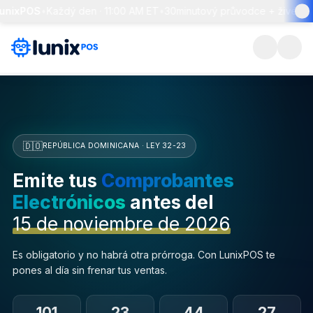
POS
•
Každý den · 11:00 AM ET
•
30minutový průvodce + živé otázky 
🇩🇴
REPÚBLICA DOMINICANA · LEY 32-23
Emite tus
Comprobantes
Electrónicos
antes del
15 de noviembre de 2026
Es obligatorio y no habrá otra prórroga. Con LunixPOS te
pones al día sin frenar tus ventas.
101
23
44
26