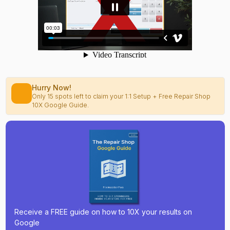
Hurry Now!
Only 15 spots left to claim your 1:1 Setup + Free Repair Shop
10X Google Guide.
Receive a FREE guide on how to 10X your results on
Google