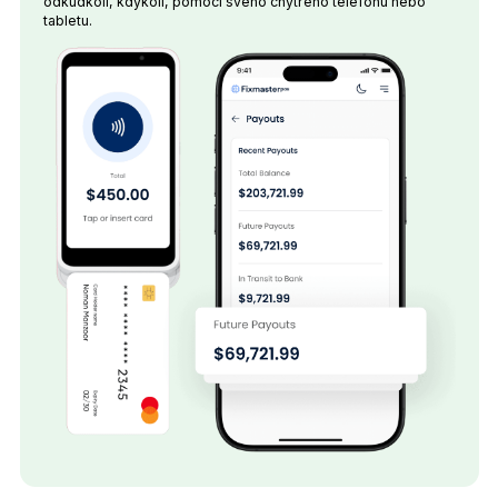
odkudkoli, kdykoli, pomocí svého chytrého telefonu nebo
tabletu.